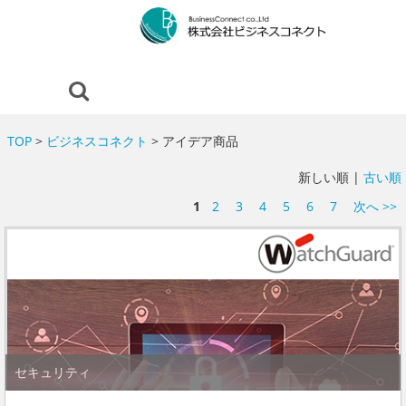
TOP
>
ビジネスコネクト
> アイデア商品
新しい順 |
古い順
1
2
3
4
5
6
7
次へ >>
セキュリティ